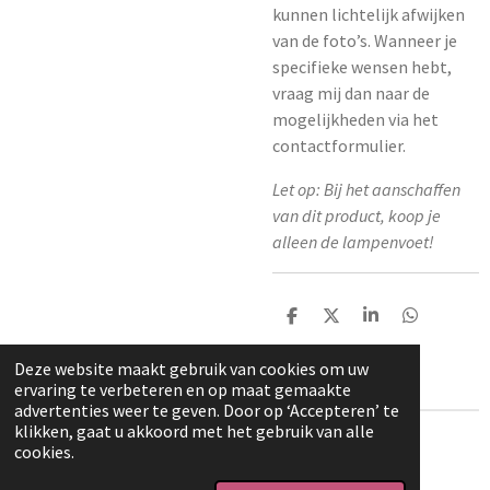
kunnen lichtelijk afwijken
van de foto’s. Wanneer je
specifieke wensen hebt,
vraag mij dan naar de
mogelijkheden via het
contactformulier.
Let op: Bij het aanschaffen
van dit product, koop je
alleen de lampenvoet!
D
D
S
D
e
e
h
e
l
e
a
l
Deze website maakt gebruik van cookies om uw
e
l
r
e
ervaring te verbeteren en op maat gemaakte
n
e
n
advertenties weer te geven. Door op ‘Accepteren’ te
klikken, gaat u akkoord met het gebruik van alle
© 2025 - 2026 Mijn Boetwaar
cookies.
Powered by
JouwWeb