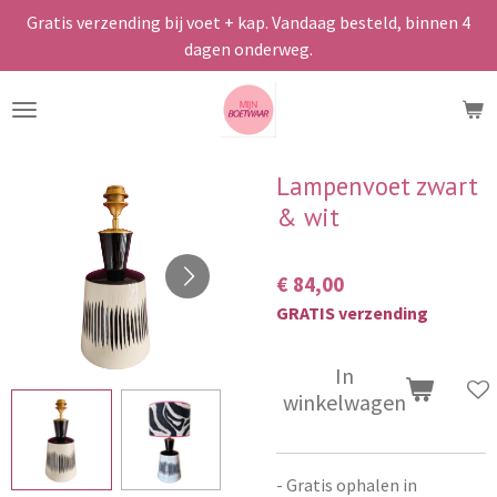
Gratis verzending bij voet + kap. Vandaag besteld, binnen 4
Ga
dagen onderweg.
direct
naar
de
hoofdinhoud
Lampenvoet zwart
& wit
€ 84,00
GRATIS verzending
In
winkelwagen
- Gratis ophalen in