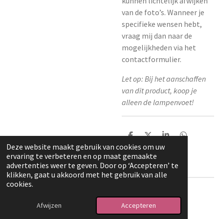
kunnen lichtelijk afwijken
van de foto’s. Wanneer je
specifieke wensen hebt,
vraag mij dan naar de
mogelijkheden via het
contactformulier.
Let op: Bij het aanschaffen
van dit product, koop je
alleen de lampenvoet!
D
D
S
D
e
e
h
e
Deze website maakt gebruik van cookies om uw
l
e
a
l
ervaring te verbeteren en op maat gemaakte
e
l
r
e
advertenties weer te geven. Door op ‘Accepteren’ te
n
e
n
klikken, gaat u akkoord met het gebruik van alle
cookies.
© 2025 - 2026 Mijn Boetwaar
Afwijzen
Accepteren
Powered by
JouwWeb