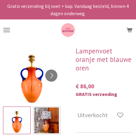
Gratis verzending bij voet + kap. Vandaag besteld, binnen 4
Ga
dagen onderweg.
direct
naar
de
hoofdinhoud
Lampenvoet
oranje met blauwe
oren
€ 86,00
GRATIS verzending
Uitverkocht