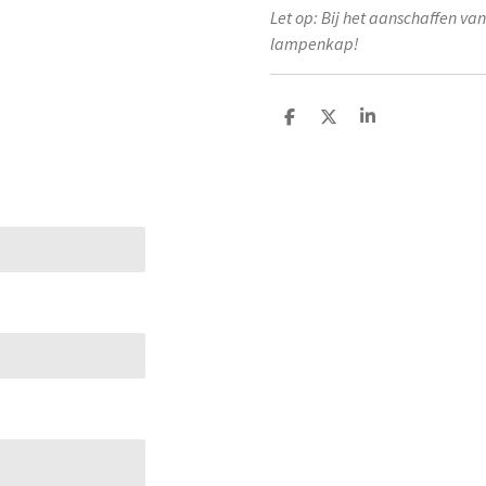
Let op: Bij het aanschaffen van
lampenkap!
D
D
S
e
e
h
l
e
a
e
l
r
n
e